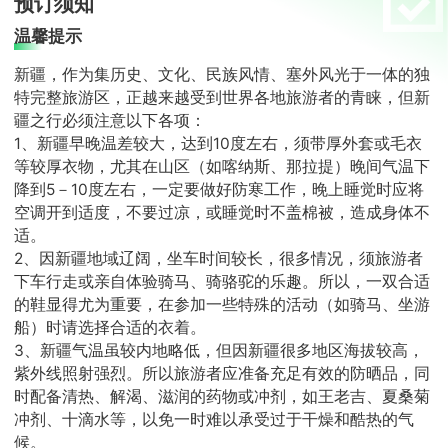
预订须知
温馨提示
新疆，作为集历史、文化、民族风情、塞外风光于一体的独
特完整旅游区，正越来越受到世界各地旅游者的青睐，但新
疆之行必须注意以下各项：
1、新疆早晚温差较大，达到10度左右，须带厚外套或毛衣
等较厚衣物，尤其在山区（如喀纳斯、那拉提）晚间气温下
降到5－10度左右，一定要做好防寒工作，晚上睡觉时应将
空调开到适度，不要过凉，或睡觉时不盖棉被，造成身体不
适。
2、因新疆地域辽阔，坐车时间较长，很多情况，须旅游者
下车行走或亲自体验骑马、骑骆驼的乐趣。所以，一双合适
的鞋显得尤为重要，在参加一些特殊的活动（如骑马、坐游
船）时请选择合适的衣着。
3、新疆气温虽较内地略低，但因新疆很多地区海拔较高，
紫外线照射强烈。所以旅游者应准备充足有效的防晒品，同
时配备清热、解渴、滋润的药物或冲剂，如王老吉、夏桑菊
冲剂、十滴水等，以免一时难以承受过于干燥和酷热的气
候。