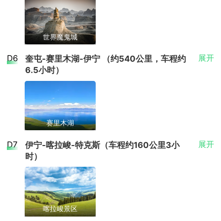
往人间仙境【喀纳斯景区】欣赏喀纳斯湖风光，游览
水域，除了主湖外，东西两侧还有两处小型湖
住宿
禾木景区内住宿条件有限，敬请知晓，里面需要换乘
三湾【神仙湾】【月亮湾】【卧龙湾】；午餐后乘车
泊。东侧的“东小天池”，又名黑龙潭，潭下为
区间车，请提前准备好洗漱用品和换洗衣服，携带一
阿勒泰酒店双人标准间（网评4钻）【参考酒店：
前往布尔津，途中游览【五彩滩】
百丈悬崖，瀑布飞流直下，气势壮观。西侧
美豪丽致酒店、柏曼酒店、漫心酒店、澜景酒店、
个小的背包即可；
的“西小天池”，又称玉女潭，因池形如圆月，
世界魔鬼城
七月海度假酒店、麗枫酒店、马迭尔·宾泓花园酒
景点
景点
周围塔松环绕，夜晚月光洒落时，水面映照出
店、万达美华酒店、半山湾书香心泊酒店、Melody·
早餐后，伴随童话小镇晨曦乘车前往奎屯，途径百里
静谧的倒影，景色别具一格。景区内设有栈
喀纳斯景区
D6
展开
班的酒店、维也纳国际酒店、星旅度假酒店】
奎屯-赛里木湖-伊宁 （约540公里，车程约
禾木风景区
油田乌尔禾游览【世界魔鬼城】，后前往入住酒店休
道，方便游客步行游览各处景点。 此外，天池
6.5小时）
喀纳斯景区坐落于阿勒泰地区布尔津县的深山
息。
东岸设有西王母庙，始建于元代，现为1999
禾木风景区坐落于北疆阿勒泰地区布尔津县，
密林之中，距离乌鲁木齐约800公里，是新疆
年重建，供奉西王母，是景区内一处文化景
距离喀纳斯湖约30公里，是一个由哈萨克族与
景点
地区极具代表性的自然风光区域之一。这里以
点。游客可选择徒步或乘船前往，欣赏湖面开
图瓦族共同生活的村落。该地以其独特的自然
补充说明：含门票+区间车，游览时间不少于4小时
补充说明：含门票+区间车，游览时间不少于3小时
壮丽的山水景观和独特的生态环境吸引着众多
阔的视野。天池周边还有马牙山，需乘坐区间
风光和人文风情吸引着众多游客，在游览北疆
世界魔鬼城
游客。景区内设有多个村落，其中禾木村是徒
车和索道上山，山势险峻，岩石风化形成的奇
地区时，常与喀纳斯湖一同作为行程的一部
交通
五彩滩
步爱好者常选的路线之一，从喀纳斯湖出发，
世界魔鬼城景区总面积260平方千米，雅丹地
赛里木湖
特地貌令人惊叹。山顶平坦，夏季草木丰茂，
分。禾木村内的建筑以传统木屋为主，错落有
沿着山间小道向东行进，沿途可欣赏到丰富的
貌核心区面积22平方千米。呈西北东南走向，
当地空调旅游车
五彩滩位于新疆布尔津县西北方向约24公里处
鲜花遍野，可远眺天池及周边群山，景色开阔
致地分布于山谷之中，展现出一种宁静而古朴
早餐后出发前往“大西洋一滴眼泪”-【赛里木湖】（无
自然风光，成为户外旅行者心中的理想目的
景区集戈壁雅丹、沙漠峡谷、石滩胡杨、天然
D7
展开
伊宁-喀拉峻-特克斯（车程约160公里3小
的额尔齐斯河北岸，是一处以雅丹地貌为特色
宜人。
的氛围。村民在院落中劳作，与自然和谐共
补充说明：含门票+区间车，游览时间不少于1.5小时
需换成景区交通，旅游车直通环湖游览），结束后前
餐饮
地。 游客前往景区需先抵达贾登峪门票站，购
沥青、日出彩霞、海市蜃楼等自然景观于一
时）
的自然景观。该区域地层色彩丰富，形态各
处，营造出浓厚的民族生活气息。村旁流淌着
往伊宁。
补充说明：含门票，游览时间不少于1小时
买联票后乘坐区间车进入景区。区间车班次较
体，拥有岩石雅丹、天然沥青矿脉等旅游资
早餐:酒店含早 午餐:含 晚餐:含
异，尤其在傍晚时分，夕阳洒落，岩石呈现出
清澈见底的禾木河，河水呈现出柔和的浅蓝
交通
为频繁，可灵活停靠各个景点，方便游客自由
源，是丝路瑰宝新疆金丝玉的原产地。 据考
景点
斑斓的色调，令人惊叹。对岸则是一片繁茂的
色，为村庄增添了一份灵动之美。周围散布着
住宿
交通
当地空调旅游车
游览。喀纳斯湖以其神秘的湖怪传说、变幻莫
察，大约一亿多年前的白垩纪时，这里是一个
胡杨林，倒映在河水之中，构成一幅宁静而美
广袤的草原与挺拔的白桦林，四季景色各异，
禾木木屋酒店双人标准间【参考酒店：禾木图瓦居
赛里木湖
测的湖水色彩以及周围的原始森林而闻名。湖
巨大的淡水湖泊，湖岸生长着茂盛的植物，水
当地空调旅游车
餐饮
丽的画面。秋季时节，金黄的树叶铺满地面，
尤以冬季最为迷人，山巅积雪覆盖，宛如童话
酒店、喀纳斯禾木山庄、禾木磊海山庄、禾盛山
畔四周分布着云杉、冷杉和西伯利亚落叶松等
中栖息繁衍着乌尔禾剑龙、蛇颈龙和其它远古
赛里木湖坐落于新疆西部的博尔塔拉蒙古自治
喀拉峻景区
宛如童话世界，成为摄影爱好者理想的拍摄
中的雪国景象。村内主干道长度适中，适合步
餐饮
早餐:酒店含早 午餐:含 晚餐:自理
庄、御园山庄、水木年华、轩园山居、小斌之家客
树种，秋季时层林尽染，色彩斑斓，展现出大
动物，后来经过两次大的地壳变动，湖泊变成
州，被誉为“大西洋的最后一滴眼泪”，以其独
地。 景区整体面积不大，纵深约1公里，内部
行游览。村对岸的山坡上设有观景平台，是拍