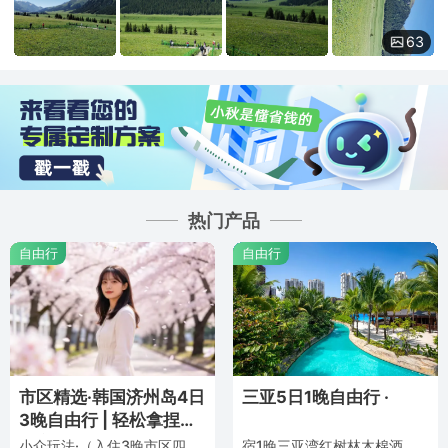
63
热门产品
自由行
自由行
市区精选·韩国济州岛4日
三亚5日1晚自由行 ·
3晚自由行 | 轻松拿捏出
片率 ·
小众玩法·（入住3晚市区四钻酒店济州with jeju/withcity/withstay酒店+近保健路步行街+近新罗免税店+含10公斤行李托运+免签证）
宿1晚三亚湾红树林木棉酒店城市景观房（含早餐 +免税店折扣券+酒店健身房）