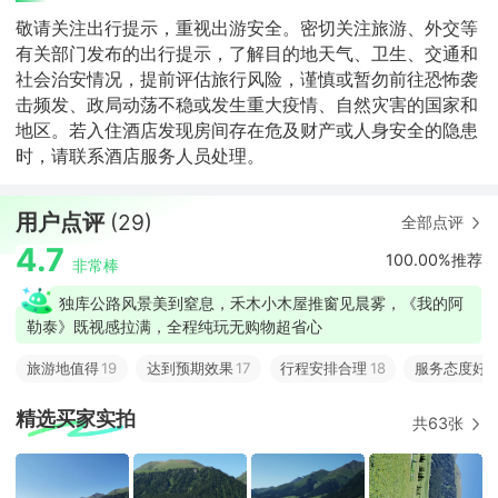
敬请关注出行提示，重视出游安全。密切关注旅游、外交等
有关部门发布的出行提示，了解目的地天气、卫生、交通和
社会治安情况，提前评估旅行风险，谨慎或暂勿前往恐怖袭
击频发、政局动荡不稳或发生重大疫情、自然灾害的国家和
地区。若入住酒店发现房间存在危及财产或人身安全的隐患
时，请联系酒店服务人员处理。
用户点评
(29)
全部点评
4.7
100.00%推荐
非常棒
独库公路风景美到窒息，禾木小木屋推窗见晨雾，《我的阿
勒泰》既视感拉满，全程纯玩无购物超省心
旅游地值得
19
达到预期效果
17
行程安排合理
18
服务态度好
1
精选买家实拍
共63张