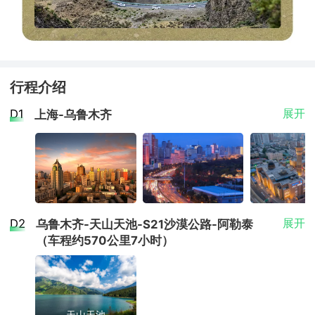
行程介绍
D1
展开
上海-乌鲁木齐
自行乘机赴新疆乌鲁木齐机场，世界上离海洋最远的
D2
展开
乌鲁木齐-天山天池-S21沙漠公路-阿勒泰
内陆城市—乌鲁木齐（准葛尔蒙古语为“优美的牧场”）
（车程约570公里7小时）
—踏上举世闻名的丝绸之路第一站，这里也是“歌舞之
乡、瓜果之乡、黄金玉石之邦”。
按照航班抵达时间安排工作人员接机前往酒店办理入
住。
天山天池