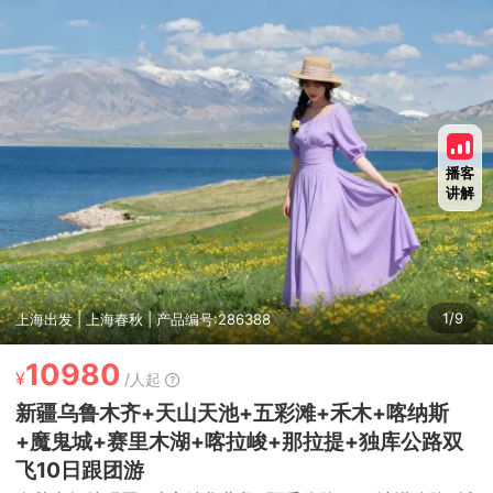
播客
讲解
1/9
上海出发 | 上海春秋 | 产品编号:286388
10980
¥
/人起
新疆乌鲁木齐+天山天池+五彩滩+禾木+喀纳斯
+魔鬼城+赛里木湖+喀拉峻+那拉提+独库公路双
飞10日跟团游