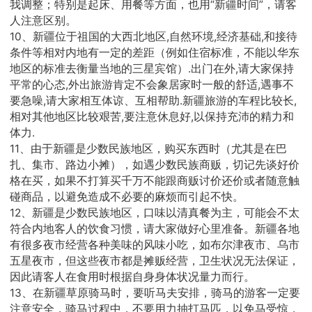
我调整；特别是起床、用餐等方面，也用“新疆时间”，请客
人注意区别。
10、新疆位于祖国的大西北地区,自然环境,经济基础,和接待
条件等相对内地有一定的差距（例如住宿标准，不能以华东
地区的标准去衡量当地的三星宾馆）.出门在外,请大家保持
平常的心态,外出旅游肯定不会象居家时一般的舒适,遇事不
要急噪,请大家相互体谅、互相帮助.新疆旅游的车程比较长,
相对其他地区比较艰苦,要注意休息好,以保持充沛的精力和
体力.
11、由于新疆是少数民族地区，购买东西时（尤其是在巴
扎、集市、路边小摊），如遇少数民族商贩，切记先谈好价
格在买，如果不打算买千万不能跟商贩讨价还价或者随意触
碰商品，以避免造成不必要的麻烦而引起不快。
12、新疆是少数民族地区，口味以清真餐为主，可能会不太
符合内地客人的饮食习惯，请大家做好心里准备。新疆各地
有很多夜市经营各种美味的风味小吃，如布尔津夜市、乌市
五星夜市，但这些夜市都是摊贩经营，卫生状况无法保证，
因此请客人在食用时根据自身身体状况量力而行。
13、在新疆草原骑马时，要听马夫安排，骑马的游客一定要
注意安全，骑马过程中，不要用力抽打马匹，以免马受惊，