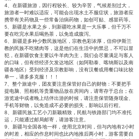
4、在新疆旅游，因行程较长、较为辛苦，气候差别过大，
旅游者一时难以适应，可能会出现水土不服症状，旅游者应
携带有关药物及一些常备治病药物，如创可贴、感冒药等。
5、新疆是水果之乡，到新疆吃水果是一大乐事，但千万不
要在吃完水果后喝热茶，以免造成腹泻。
6、新疆是多种少数民族地区，宗教色彩浓厚，信仰伊斯兰
教的民族不吃猪肉等，这是他们在生活中的禁忌，不可以冒
犯，在新疆饮食主要以牛羊肉为主，我们会尽量满足与客人
的口味，但有些经济欠发达地区（如阿勒泰、喀纳斯以及南
疆各地区）受到经济及宗教影响，没有汉餐或用餐口味比较
单一，请多多克服！！！
7、整个旅途中，团友要注意保管好自己的财物：不要把手
提电脑、照相机等贵重物品放在房间内，请寄存于总台；在
游览途中或者晚上结伴出游的时候，请注意保管随身现金、
手机等财物，以免造成不必要的损失，影响以后行程。
8、新疆民族工艺小刀新颖精致，民航与铁路部门均不准托
运，只能通过邮局邮寄，请游客注意。
9、新疆与全国各地一样，使用北京时间，但与内地有2小时
的时差，相应的作息时间也比内地推后两小时，游客需要自