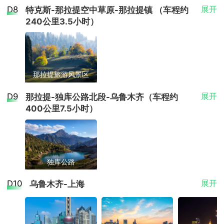
早餐后前往八卦城-特克斯，游览【喀拉峻大草原】，
栈、嘉禾神木度假山庄、禾木云住山居、禾木金莲
早餐:酒店含早 午餐:含 晚餐:含
自然的壮美。 在景区内，游客还可前往观鱼
了间夹着砂岩和泥板岩的陆地瀚海，地质学上
住宿
特的自然风光吸引着众多游客。湖畔环绕着广
D8
展开
设有栈道和观景平台，方便游客步行观赏。普
特克斯-那拉提空中草原-那拉提镇 （车程约
摄村庄全景的理想地点，吸引了不少摄影爱好
补充说明：含门票+旅游车直通，游览时间不少于2小时
花酒店、雍禾雅苑、蕊蕊山庄、自由部落山庄、禾
后前往特克斯入住酒店休息。
台，登高俯瞰湖景与远处的山峦雪峰，或乘船
称它为“戈壁台地”。 每当狂风骤起时，这里会
袤的草原，湖水清澈透明，呈现出迷人的蓝
通游客游览约需两小时，而摄影爱好者则可能
住宿
奎屯酒店双人标准间（网评4钻）【参考酒店：云
者前来记录自然与人文交融的美丽瞬间。
240公里3.5小时）
木双穗禾·360°环山Slowly·原木风私享美宿、禾木金
6月中-7月中班期赠送【薰衣草园】薰衣草花期为每年
游览湖面，感受湖光山色的静谧与壮阔。景区
发出奇怪的吼声，因此被称为魔鬼城。世界魔
色，景色壮丽，是新疆地区极具代表性的旅游
在此停留更久。景区入口位于河岸东侧，进入
居酒店、悦疆酒店、豪丰国际大酒店、麗枫酒店、
布尔津酒店双人标准间（网评4钻）【七月海假日
交通
山随影主题酒店、桃源山庄、禾木心居精品客栈】
内也保留着图瓦人村落，当地居民以木屋和帐
鬼城又处在风口，风力可达10—12级 ，是北
6月中旬到7月中旬，庄园内部有薰衣草相关商品展
目的地之一。每年六七月份，草原上各类野花
后首先映入眼帘的是一个广场，设有雕塑、工
云景国际酒店、锦汇大酒店、丽呈酒店、上东湖大
酒店、环疆大酒店、小城故事度假酒店、河畔艺墅
篷为居所，展现出独特的民俗风情。由于景区
疆旅游环线的重要“打卡地”之一。
示，有香包、枕头、化妆品等根据个人意愿，自行选
当地空调旅游车
盛开，色彩斑斓，形成一片绚丽的花海，成为
艺品商店及餐饮设施，部分摊位提供当地特色
酒店、维也纳国际酒店、金泽宏富泉大酒店、美居
假日酒店、上士酒店、格林城大酒店、澜庭假日酒
环境较为偏远，餐饮条件有限，食物种类较少
择。
摄影爱好者和自然爱好者向往的季节。 赛里木
小吃，如羊肉串等，价格略高于市区，但整体
酒店、上东湖大酒店、美豪怡致酒店、云景国际酒
餐饮
店、旺松国际酒店、岚枫假日酒店、白桦林锦润酒
且价格较高，建议游客自备部分干粮和饮用
湖水域辽阔，环湖公路全长约六十多公里，沿
可接受。 五彩滩以其独特的地质景观和自然风
店、锦汇国际大酒店】
那拉提旅游风景区
景点
店、夜光城假日酒店、苏通假日酒店、神湖大酒
早餐:酒店含早 午餐:含 晚餐:自理
水。此外，景区内部分区域提供住宿选择，适
途风景各异，令人流连忘返。游客通常从乌鲁
光吸引着众多游客，是体验新疆自然与人文魅
店】
合希望深入体验自然风光的游客。
早餐后出发前往那拉提，抵达后游览“空中草原”-【那
木齐出发，午后抵达湖边，观赏夕阳余晖，夜
住宿
力的重要目的地之一。
喀拉峻景区
D9
展开
那拉提-独库公路北段-乌鲁木齐（车程约
拉提】（游览精华路线-空中草原），晚入住那拉提酒
晚在湖边住宿，次日清晨再次感受湖面的宁静
伊宁酒店双人标准间（网评4钻）【参考酒店：景
400公里7.5小时）
喀拉峻景区位于伊犁特克斯县东南方向，距离
店。 
与美丽，随后前往霍城、伊犁等地继续探索。
云亚丁酒店、亿达观澜酒店、颐家·锦澜酒店、君景
县城约30公里，是新疆地区较为知名的草原景
在环湖游览的过程中，游客还能发现一些历史
酒店、一方之野酒店、华顿好维佳酒店、港湾酒
景点
区之一，也是西线旅游线路中备受游客青睐的
遗迹，如成吉思汗点将台和影视城等，这些人
补充说明：含喀拉峻草原门票+区间车，游览时间不少于
店、美豪丽致酒店、缤疆半岛酒店、隆鑫国际酒店
目的地。景区整体呈丘陵状，草原开阔，周边
3小时
文景观静静矗立在高原之上，与自然景色相映
那拉提旅游风景区
B座、陌上轻雅酒店、云端酒店、轻居酒店、海泰
有雪山、树林与花海点缀，景色层次丰富，是
成趣，增添了历史的厚重感与文化的韵味。
国际酒店、丽呈酒店、顺文酒店、柏纳酒店、中亚
摄影与自然观光的理想之地。 喀拉峻生态旅游
那拉提旅游风景区地处那拉提山北坡，是一片
独库公路
交通
国际酒店、伊宁Enjoy·伊蕉叶假日酒店】
区涵盖多个区域，包括东西喀拉峻、阔克苏大
具有独特生态价值的亚高山草甸植物区，属于
早餐后乘车前往独库公路（7座小车通行），游览独库
当地空调旅游车
峡谷、中天山雪峰以及天籁之林等，各区域之
世界知名的草原生态系统之一。景区由空中草
D10
展开
乌鲁木齐-上海
补充说明：含门票+空中草原区间车，游览时间不少于4
公路沿途景观（多观景台停靠游览），抵达独山子后
间距离较远，需分别购票。通常游客所指的喀
原、河谷草原以及那拉提国家森林公园等区域
餐饮
小时
继续前往乌鲁木齐。
拉峻草原主要为东西喀拉峻景区，两者共同售
组成，地形丰富，地貌多样，展现出自然与人
早餐:酒店含早 午餐:自理 晚餐:含
独库公路也称天山公路，独库公路有三分之一是悬崖
票，游客可乘坐区间车进行游览，行程通常需
文的和谐统一。这里位于第三纪古洪积层之
交通
绝壁，五分之一的地段处于高山永冻层，跨越了天山
住宿