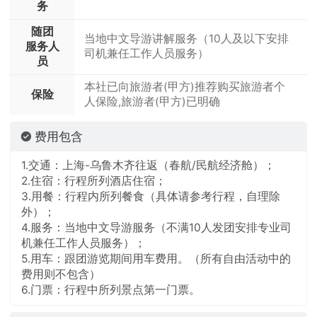
当地空调旅游车
路，数万名官兵奋战9年，其中有128名筑路
务
官兵献出了宝贵的生命。
餐饮
随团
当地中文导游讲解服务（10人及以下安排
早餐:酒店含早 午餐:含 晚餐:自理
服务人
司机兼任工作人员服务）
员
住宿
乌鲁木齐酒店双人标准间（网评4钻）【参考酒
本社已向旅游者(甲方)推荐购买旅游者个
保险
店：罗岚酒店、丽呈酒店、维也纳国际酒店、涵唐
人保险,旅游者(甲方)已明确
酒店、智选假日酒店、亚馨酒店、建国璞隐酒店、
千烊美华酒店、伊力特酒店、柏蕴天辰酒店、麗枫
费用包含
酒店、亚馨酒店】
1.交通：上海-乌鲁木齐往返（春航/民航经济舱）；
2.住宿：行程所列酒店住宿；
3.用餐：行程内所列餐食（具体请参考行程，自理除
外）；
4.服务：当地中文导游服务（不满10人发团安排专业司
机兼任工作人员服务）；
5.用车：跟团游览期间用车费用。（所有自由活动中的
费用则不包含）
6.门票：行程中所列景点第一门票。