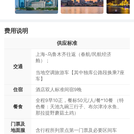
要1至2天。游客可根据行程安排选择在草原上
上，形成了独特的中海拔草原景观，常年绿意
当地空调旅游车
近十条主要河流，翻越终年积雪的四个冰达坂，其驾
留宿，或当天往返。 景区入口位于库什塔依综
盎然，植被繁茂。 每年6月至9月，草原进入
特克斯酒店双人标准间（网评4钻）【参考酒店：
合服务区，游客可在此停车，随后换乘景区观
最佳观赏期，绿草如茵，野花点缀其间，气候
驶难度可想而知。但沿途风景只能用神奇来形容，从
餐饮
天麓酒店、尚城国际、聚鑫国际酒店、星辰国际酒
早餐后自由活动，根据航班时间送机机返回上海。
光车进入。游客也可从特克斯县城搭乘大巴直
宜人，景色宜人。河谷、山峰、峡谷与森林相
古龟兹王国所在地库车向东北方向沿国道217线前行，
店、天沃酒店、柏纳酒店、离街凤凰国际酒店、欧
早餐:酒店含早 午餐:含 晚餐:自理
达布拉克门票站。进入景区后，需购买门票及
互映衬，构成一幅幅生动的自然画卷，吸引众
独库公路就开始一层层剥开它的神秘。
格德酒店、亨通轻奢酒店、季枫国际酒店、特克斯·
交通
费用说明
住宿
观光车票，观光车将依次游览西喀拉峻与东喀
多游客前来探访。随着夏季的到来，草原迎来
离火草原牧歌观景酒店】
当地空调旅游车，乌鲁木齐-上海（春航/民航经济
拉峻区域。西喀拉峻以丘陵草原为主，沿途有
牲畜转场的繁忙时节，也标志着旅游的高峰
那拉提酒店双人标准（网评4钻）【参考酒店：那
【独库公路特别提示】由于独库公路受制于天气影
舱） 参考航班：9C8866/19:05-23:50或
供应标准
旱獭栖息地、叠浪谷、石泉等景点，部分景点
期。此时，当地常举办各类民俗活动，游客有
拉提花海民宿、澜海·御庭酒店、万森度假酒店、君
响，预计每年6月初-10月上旬通行，如遇特殊天气当
HO1256/16:25-21:10或MU5634/13:10-18:05或
需步行前往。东喀拉峻则是草原的精华区域，
机会近距离感受哈萨克族的传统文化与生活风
润国际酒店、又见青山酒店、逸仙森·凡镜Eden花园
上海-乌鲁木齐往返（春航/民航经济
地交管部门会采取封路措施以保障安全，如遇封路情
9C6496/16:10-21:25等其他时刻相近民航航班，具体
拥有五花草甸、鲜花台、库尔代森林峡谷等景
貌，体验独特的民族风情。
酒店、文旅那拉提度假酒店、柏纳S酒店、丽呈酒
舱）；
航班以出团通知书所示航班为准！
况将无法通过独库公路，将临时调整行程，敬请理
观，景色多样，自然风光尤为壮丽。
店、丽思铂悦酒店、观山璟禾酒店】
交通
解。
餐饮
当地空调旅游车【其中独库公路段换乘7座
景点
车】
酒店含早，正餐自理
独库公路
住宿
酒店双人标准间宿9晚
独库公路，宛如一条巨龙盘卧天山。这条全长
全程9早10正，餐标50元/人/餐*10餐 （特
561公里、连接南北疆的公路，横亘崇山峻
餐食
色餐：天池九碗三行子、布尔津冷水鱼、
岭、穿越深山峡谷，连接了众多少数民族聚居
那拉提野蘑菇土鸡）
补充说明：无门票，沿途公路观景台停靠+车观游览
区。它的贯通，使得南北疆路程由原来的
1000多公里缩短了近一半，堪称是中国公路
门票及
交通
建设史上的一座丰碑。当年，为了修建这条公
地面服
含行程所列景点第一门票及必要区间车