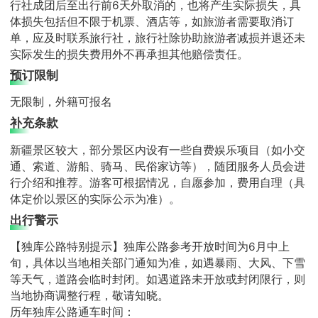
行社成团后至出行前6天外取消的，也将产生实际损失，具
体损失包括但不限于机票、酒店等，如旅游者需要取消订
单，应及时联系旅行社，旅行社除协助旅游者减损并退还未
实际发生的损失费用外不再承担其他赔偿责任。
预订限制
无限制，外籍可报名
补充条款
新疆景区较大，部分景区内设有一些自费娱乐项目（如小交
通、索道、游船、骑马、民俗家访等），随团服务人员会进
行介绍和推荐。游客可根据情况，自愿参加，费用自理（具
体定价以景区的实际公示为准）。
出行警示
【独库公路特别提示】独库公路参考开放时间为6月中上
旬，具体以当地相关部门通知为准，如遇暴雨、大风、下雪
等天气，道路会临时封闭。如遇道路未开放或封闭限行，则
当地协商调整行程，敬请知晓。
历年独库公路通车时间：