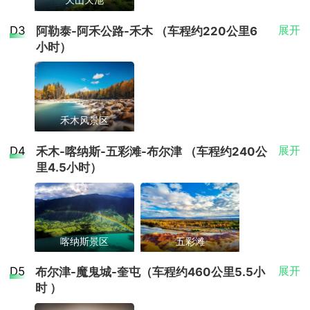
交通
上海-乌鲁木齐（民航/春航经济舱）；当地空调旅
早餐后驱车前往“天山明珠”—【天山天池】游览，游览
D3
展开
阿勒泰-阿禾公路-禾木 （车程约220公里6
游车； 参考航班：9C8865/12:45-18:05或
结束后乘车经S21沙漠景观高速前往阿勒泰入住酒店休
小时）
HO1255/09:50-15:15或FM9219/14:05-19:20或
息。
CZ6996/16:20-21:20或HU6353/08:00-12:55或
【S21沙漠景观公路】新疆首条沙漠高速公路——S21
9C6495/10:00-15:10等其他时刻相近民航航班，具体
乌鲁木齐至阿勒泰高速公路（以下简称“阿乌高速”） 
航班以出团通知书所示航班为准！
“高速直达”路程将缩至约5小时。
餐饮
禾木风景区
景点
自理
早餐后，出发穿越阿禾公路，一路欣赏阿勒泰山脉色
天山天池
D4
展开
禾木-喀纳斯-五彩滩-布尔津 （车程约240公
住宿
彩斑斓的美景，抵达神的自留地---禾木，后换乘区间
里4.5小时）
天山天池，位于新疆昌吉州阜康市境内，地处
车前往【禾木景区】，漫步村间小道或驻足禾木桥，
乌鲁木齐酒店双人标准间（网评4钻）【参考酒
博格达峰北侧，距离乌鲁木齐市约110公里，
店：罗岚酒店、丽呈酒店、维也纳国际酒店、涵唐
欣赏禾木风景，晚入住特色木屋民宿酒店休息。
是当地颇具代表性的自然景观之一。古称“瑶
酒店、智选假日酒店、亚馨酒店、建国璞隐酒店、
补充说明：含门票+区间车，游览时间不少于2小时
【阿禾公路】连接新疆阿勒泰市与喀纳斯景区禾木
池”，在古代神话中被认为是西王母沐浴之地，
千烊美华酒店、伊力特酒店、柏蕴天辰酒店、麗枫
村，是一条融合自然风光与文化底蕴的生态旅游公
赋予了这片水域深厚的文化内涵。天池湖面海
酒店、亚馨酒店】
交通
路。途中经过小东沟森林公园、奇石拍摄区、乌希里
拔约1910米，最深处可达105米，湖水清澈，
喀纳斯景区
五彩滩
克湿地、通巴大草原、托勒海特、181牧场等各种自然
当地空调旅游车
倒映着周围的山峦与云杉林，景色如梦如幻，
早起，禾木的日出是不容错过的，感兴趣的朋友可以
景观。（如遇交通管制或恶劣天气导致阿禾公路封
宛如仙境。景区内自然景观丰富，涵盖高山湖
D5
展开
布尔津-魔鬼城-奎屯（车程约460公里5.5小
餐饮
登临禾木古村背后的哈登平台，在晨雾、炊烟、白桦
泊、湿地草甸、森林峡谷等多种地貌类型，具
闭，则需换其他道路前往禾木）。
时 ）
早餐:酒店含早 午餐:含 晚餐:自理
林包围的古村中，享受大自然的静怡美好，后出发前
有一定的地质研究价值。 天池景区内设有多个
【温馨提示】