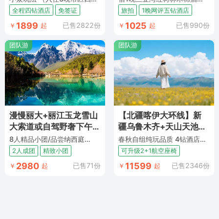
全程四钻酒店
免签证
旅拍
1晚网评五钻酒店
1899
1025
已售2822份
已售990份
￥
起
￥
起
团队游
团队游
漫慢丽大+丽江玉龙雪山
【北疆喀伊大环线】新
大索道或自驾野奢下午
疆乌鲁木齐+天山天池
茶或古城旅拍3选1+大理
+喀纳斯+禾木+五彩滩
8人精品小团/品尝纳西庭院下午茶
春秋自组纯玩品质 4钻酒店+1晚那拉提+1晚禾木+1晚巴音+升级1晚5钻 3大景观公路+12人升级2+1舒适座椅车
洱海生态廊道+海舌生态
+世界魔鬼城+赛里木湖
2人成团
精致小团
可升级2+1航空座椅
公园+丽江5日跟团游 |
+伊宁+喀拉峻+那拉提
2980
11599
已售71份
已售2346份
￥
起
￥
起
览尽山海胜景 ·
+巴音布鲁克双飞10日跟
团游 ·