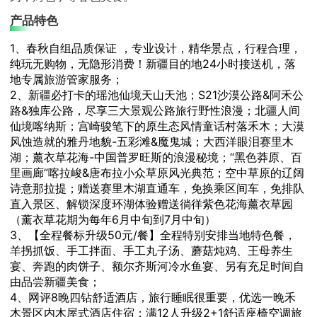
产品特色
1、春秋自组品质保证 ，专业设计，精华景点，行程合理，
纯玩无购物，无隐形消费！新疆目的地24小时接送机，落
地专属旅游管家服务；
2、新疆必打卡的瑶池仙境天山天池；S21沙漠公路&阿禾公
路&独库公路，尽享三大景观公路旅行野性浪漫；北疆人间
仙境喀纳斯；宫崎骏笔下的原生态风情童话村落禾木；大漠
风蚀造就的雅丹地貌-五彩滩&魔鬼城；大西洋眼泪赛里木
湖；薰衣草花海-中国普罗旺斯的浪漫秘境；“黑色莽原、百
里画廊”喀拉峻&唐布拉小众草原风光典范；空中草原的辽阔
诗意那拉提；赠送赛里木湖直通车，免换乘区间车，免排队
直入景区、解锁深度环湖体验赠送徜徉紫色花海薰衣草园
（薰衣草花期为每年6月中旬到7月中旬）
3、【全程餐标升级50元/餐】全程特别安排当地特色餐，
羊拐抓饭、手工拌面、手工丸子汤、蘑菇炖鸡、王母养生
宴、奔跑的肉饼子、额尔齐斯河冷水鱼宴、另有充足时间自
由品尝新疆美食；
4、网评8晚四钻舒适酒店，旅行睡眠很重要，优选一晚禾
木景区内木屋式酒店住宿；满12人升级2+1舒适座椅空调旅