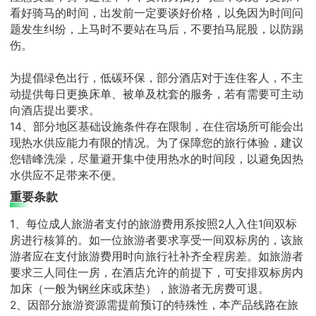
看好骑马的时间，出发前一定要谈好价格，以免因为时间问
题发生纠纷，上马时不要站在马后，不要拍马屁股，以防踢
伤。
为提倡绿色出行，低碳环保，部分酒店对于连住客人，不主
动提供每日更换床单、被单及枕套的服务，若有需要可主动
向酒店提出要求。
14、部分地区基础设施条件存在限制，在住宿场所可能会出
现热水供应能力有限的情况。为了保障您的旅行体验，建议
您错峰洗澡，尽量避开集中使用热水的时间段，以避免因热
水供应不足带来不便。
重要条款
1、每位成人旅游者支付的旅游费用系按照2人入住1间双标
房进行核算的。如一位旅游者要求享受一间双标房的，该旅
游者应在支付旅游费用时向旅行社补齐全程房差。如旅游者
要求三人同住一房，在酒店允许的前提下，可安排双标房内
加床（一般为钢丝床或床垫），旅游者无房费可退。
2、因部分旅游资源需提前预订的特殊性，本产品线路在旅