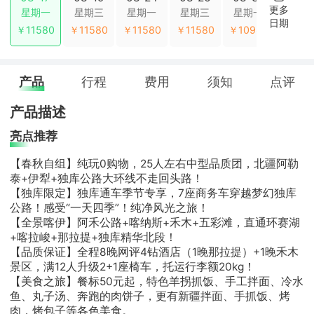
更多
星期一
星期三
星期一
星期三
星期一
星期
日期
￥11580
￥11580
￥11580
￥11580
￥10980
￥109
产品
行程
费用
须知
点评
产品描述
亮点推荐
【春秋自组】纯玩0购物，25人左右中型品质团，北疆阿勒
泰+伊犁+独库公路大环线不走回头路！
【独库限定】独库通车季节专享，7座商务车穿越梦幻独库
公路！感受“一天四季”！纯净风光之旅！
【全景喀伊】阿禾公路+喀纳斯+禾木+五彩滩，直通环赛湖
+喀拉峻+那拉提+独库精华北段！
【品质保证】全程8晚网评4钻酒店（1晚那拉提）+1晚禾木
景区，满12人升级2+1座椅车，托运行李额20kg！
【美食之旅】餐标50元起，特色羊拐抓饭、手工拌面、冷水
鱼、丸子汤、奔跑的肉饼子，更有新疆拌面、手抓饭、烤
肉，烤包子等各色美食。