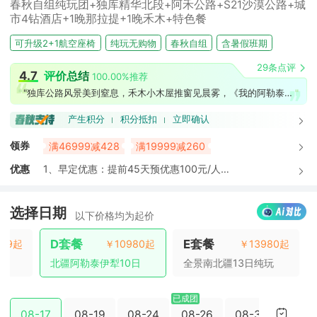
春秋自组纯玩团+独库精华北段+阿禾公路+S21沙漠公路+城
市4钻酒店+1晚那拉提+1晚禾木+特色餐
可升级2+1航空座椅
纯玩无购物
春秋自组
含暑假班期
尾单捡漏
29条点评
4.7
评价总结
100.00%推荐
"
"
"独库公路风景美到窒息，禾木小木屋推窗见晨雾，《我的阿勒泰》既视感拉满，全程纯玩无购物超省心"
产生积分
积分抵扣
立即确认
领券
满46999减428
满19999减260
优惠
1、早定优惠：提前45天预优惠100元/人
2、年龄优惠：60-64周岁-250元/人，满65周
岁-750元/人。
选择日期
以下价格均为起价
D套餐
E套餐
599起
￥10980起
￥13980起
游
北疆阿勒泰伊犁10日
全景南北疆13日纯玩
已成团
08-17
08-19
08-24
08-26
08-31
09-0