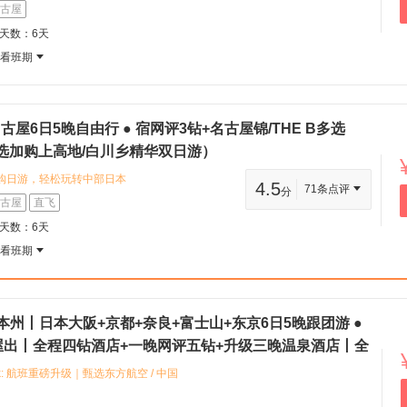
钻品质住宿体验；或入住名古屋荣彩鸿
古屋
 您可以探访名古屋城、热田神宫等历史
程天数：6天
鱼饭等当地特色美食，探索当地的工艺
查看班期
古屋6日5晚自由行 ● 宿网评3钻+名古屋锦/THE B多选
选加购上高地/白川乡精华双日游）
购日游，轻松玩转中部日本
4.5
71条点评
分
酒店（HOTEL MYSTAYS Nagoya
古屋
直飞
ushpin: 位置：荣商圈核心，地铁荣站/久屋大
程天数：6天
 特色：装潢现代新颖，高CP值之选，毗邻
查看班期
本州丨日本大阪+京都+奈良+富士山+东京6日5晚跟团游 ●
屋出丨全程四钻酒店+一晚网评五钻+升级三晚温泉酒店丨全
网红蟹道乐料理+京都汤豆腐等丨岚山深度游+艺伎回忆录千
mark: 航班重磅升级｜甄选东方航空 / 中国
空或国航往返23kg 2件行李额 支持全国联运
拥挤窄体廉航，机舱空间更宽敞舒适，长