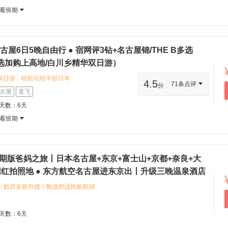
科技馆与美术馆，感受多元城市魅力
看班期
古屋6日5晚自由行 ● 宿网评3钻+名古屋锦/THE B多选
选加购上高地/白川乡精华双日游）
购日游，轻松玩转中部日本
4.5
71条点评
分
酒店（HOTEL MYSTAYS Nagoya
古屋
直飞
ushpin: 位置：荣商圈核心，地铁荣站/久屋大
程天数：6天
 特色：装潢现代新颖，高CP值之选，毗邻
看班期
期版爸妈之旅丨日本名古屋+东京+富士山+京都+奈良+大
 网红拍照地 ● 东方航空名古屋进东京出丨升级三晚温泉酒店
含8顿正餐丨双世遗 京都清水寺+奈良公园丨往返23kg 2
_mark: 航班全新升级｜甄选舒适民航航班
全国联运
空间更宽敞、飞行舒适度大幅提升，长途
长途飞行更轻松； 行李额度拉满：往返
程天数：6天
，买伴手礼、带随身衣物、特产囤货无压