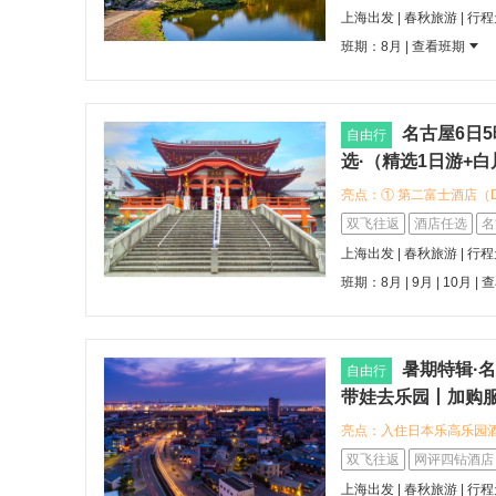
途飞行不累；全程规避红
上海出发 | 春秋旅游 | 行
人往返可托运 23kg*2
班期：8月 |
查看班期
力，同步支持全国联运。 :whi
宴｜全程 5 早 8 正餐，单
网红蟹道乐料理、京都汤
肉丼、日式拉面等多款地
名古屋6日5
自由行
货专属之旅。 :white_ch
选·（精选1日游+白
岚山风景区，探访《艺伎
亮点：① 第二富士酒店（Daini
片，玩转京都古韵风情。 :whi
<br>:round_pushp
双飞往返
酒店任选
名
全程网评四钻品质酒店，升
纽零距离<br>:star:
温泉酒店，升级1晚日式
上海出发 | 春秋旅游 | 行
班车票便利优先的旅客<br><b
拉满。 :white_check
班期：8月 | 9月 | 10月 |
查
Trusty Nagoya Sakae 
趟玩转东京、富士山、京
中心荣区，步行可达荣地铁站<
地
商业繁华，购物餐饮一应
暑期特辑·名
自由行
带娃去乐园丨加购服务
亮点：入住日本乐高乐园
增添乐趣，紧邻乐高乐园
双飞往返
网评四钻酒店
如鳗鱼饭与鸡肉翅，感受
上海出发 | 春秋旅游 | 行