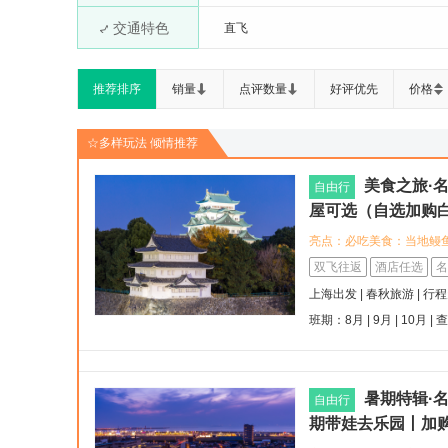
交通特色
直飞
推荐排序
销量
点评数量
好评优先
价格
☆多样玩法 倾情推荐
美食之旅·名古
自由行
屋可选（自选加购白
亮点：必吃美食：当地鳗
食，您可以自由寻味体验<b
双飞往返
酒店任选
名
城、热田神宫等文化地标
上海出发 | 春秋旅游 | 行
<br><br>酒店推荐：商圈
班期：8月 | 9月 | 10月 |
受现代简约设计与本地文化
Mystays酒店：出行便
暑期特辑·
自由行
期带娃去乐园丨加购服