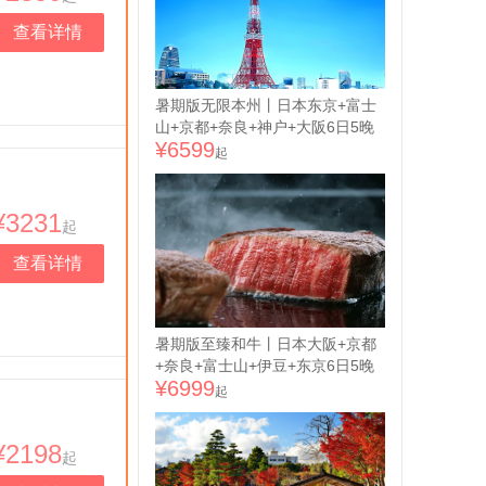
色餐丨15人小团丨大阪及东京玩法
查看详情
三选一 自由活动或乐园接送或免
费日游丨芦之湖游船+大涌谷缆车
+富士急乐园丨升级东方航空 往返
23kg 2件行李额 支持全国联运
暑期版无限本州丨日本东京+富士
山+京都+奈良+神户+大阪6日5晚
¥6599
跟团游 | 美食之旅 ● 纯玩·东京进
起
大阪或名古屋出丨升级一晚网评五
钻+一晚日式温泉丨全程含8顿正餐
包含网红蟹道乐料理+京都汤豆腐
¥3231
起
等丨京都避暑岚山深度游+艺伎回
忆录千本鸟居丨升级东方航空或中
查看详情
国国航 享往返23kg 2件行李额 支
持全国联运
暑期版至臻和牛丨日本大阪+京都
+奈良+富士山+伊豆+东京6日5晚
¥6999
跟团游 | 美食之旅 ● 纯玩·大阪进
起
东京出丨升级一晚日式温泉酒店丨
美食盛宴 包含神户和牛+日式鳗鱼
¥2198
饭+日式长脚蟹涮涮锅等多顿特色
起
餐丨伊豆限定 城崎海岸+修善寺丨