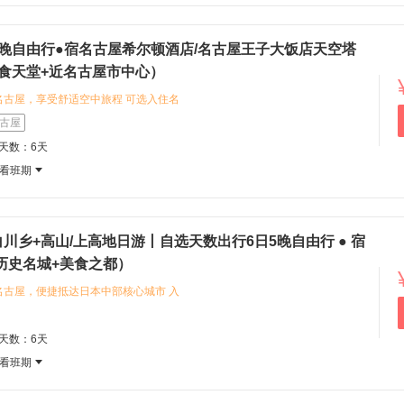
1晚自由行●宿名古屋希尔顿酒店/名古屋王子大饭店天空塔
食天堂+近名古屋市中心）
名古屋，享受舒适空中旅程 可选入住名
坐拥城市地标视野与四钻品质住宿体
古屋
酒店，感受五钻标准的精致服务与优雅
程天数：6天
城、参观热田神宫，探索当地的百年建筑
看班期
尝味噌猪排、鳗鱼饭等特色美食，感受
川乡+高山/上高地日游丨自选天数出行6日5晚自由行 ● 宿
历史名城+美食之都）
名古屋，便捷抵达日本中部核心城市 入
 Inn Nagoya），地理位置优越，步
洁，服务周到 推荐加购名古屋出发一日
程天数：6天
通痛点） 白川乡+高山：合掌村：走进童
看班期
些如同双手合十的茅草木屋，感受日本
 飞弹高山：漫步于‘小京都’的古町老