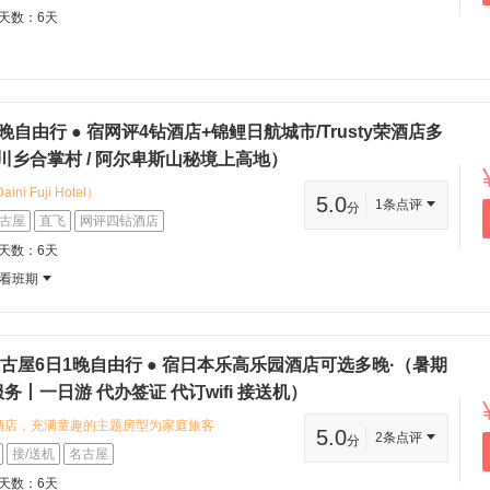
眼航班，作息更友好适配长辈出行；单
程天数：6天
件行李，采购零食、药妆、伴手礼无压
te_check_mark: 超高餐标美食盛
人正餐餐标高达 20000 日元 招牌包含
豆腐、日式鳗鱼饭、日式烧肉定食、牛
道日料，沉浸式品尝关西特色美食，吃
晚自由行 ● 宿网评4钻酒店+锦鲤日航城市/Trusty荣酒店多
eck_mark: 京都深度慢游打卡 深度畅游
川乡合掌村 / 阿尔卑斯山秘境上高地）
回忆录》取景地千本鸟居，氛围感出
 Fuji Hotel）
te_check_mark: 高规格住宿安排
5.0
1条点评
分
in: 位置：JR名古屋站步行约3分钟，交通枢
古屋
直飞
网评四钻酒店
级 1 晚网评五钻高端酒店，额外三晚
 特色：商务型酒店，性价比之选，适合赶早
温泉，泡汤舒缓旅途疲惫，住宿舒适度
程天数：6天
r>② Trusty名古屋荣酒店（Hotel
_mark: 六城全景连游，网红景点全覆盖 一
看班期
）<br>:round_pushpin: 位置：名古屋市
都、奈良、神户、大阪，打卡各大网红
br>:star: 特色：四钻品质，周边
俱全
古屋6日1晚自由行 ● 宿日本乐高乐园酒店可选多晚·（暑期
丨一日游 代办签证 代订wifi 接送机）
酒店，充满童趣的主题房型为家庭旅客
5.0
2条点评
分
便于游览 您可以品尝名古屋风味美食，
接/送机
名古屋
地道日式饮食文化 探索目的地丰富的历
程天数：6天