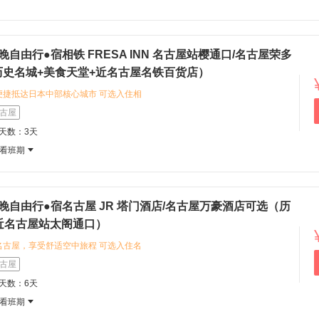
ite_check_mark: 食宿高配体验
餐食不重样 鳗鱼饭、日式猪排饭、寿喜
、温泉餐等地道日料全覆盖； 全程网评
三晚温泉酒店，泡日式温泉、品尝温泉料
晚自由行●宿相铁 FRESA INN 名古屋站樱通口/名古屋荣多
check_mark: 双世界遗产打卡｜经典
史名城+美食天堂+近名古屋名铁百货店）
性游玩名古屋、东京、富士山、京都、奈
便捷抵达日本中部核心城市 可选入住相
寺、奈良公园两大世界遗产，囊括多地
古屋站樱通口，享三钻品质、位置优越的商务
古屋
辈出行。 :white_check_mark:
荣多米酒店，体验四钻标准的日式温泉
消费全免除 团费包含领队服务费、签证
程天数：3天
名古屋城感受江户时代建筑风貌，探访热
费、往返机票及税费； 两人共享随身
看班期
，探索当地的鳗鱼饭、味噌猪排等特色
办，出游全程不操心
晚自由行●宿名古屋 JR 塔门酒店/名古屋万豪酒店可选（历
近名古屋站太阁通口）
名古屋，享受舒适空中旅程 可选入住名
品质住宿服务，或入住名古屋JR塔门酒
古屋
与舒适 您可以漫步名古屋城、探索热田
程天数：6天
鱼饭等当地特色美食
看班期