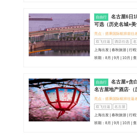
名古屋6日
自由行
可选（历史名城+美
亮点：搭乘国际航班前往
古屋王子大饭店天空塔，
双飞往返
酒店任选
名
验，或入住名古屋希尔顿
上海出发 | 春秋旅游 | 行
环境 您可以漫步名古屋
班期：8月 | 9月 | 10月 |
查
与历史文化；您也可以品
地道饮食文化
名古屋+含白
自由行
名古屋地产酒店·（
亮点：搭乘国际航班往返
住名古屋地产酒店（Chisun
双飞往返
名古屋
行可达名古屋站，设施整
上海出发 | 春秋旅游 | 行
游（1-4人成行，解决交
班期：8月 | 9月 | 10月 |
查
话般的世界遗产，探访那
原汁原味的山中村落风情。