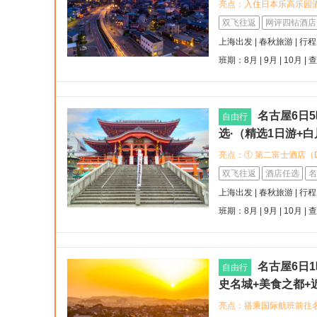
亮点：入住日本乐高乐园
增添乐趣，紧邻乐高乐园
双飞往返
网评四钻酒店
如鳗鱼饭与鸡肉翅，感受
上海出发 | 春秋旅游 | 行
史文化，参观名古屋城、
班期：8月 | 9月 | 10月 |
名古屋6日5
自由行
选·（精选1日游+白
亮点：① 第二富士酒店（Daini
<br>:round_pushp
双飞往返
酒店任选
名
纽零距离<br>:star:
上海出发 | 春秋旅游 | 行
班车票便利优先的旅客<br><b
班期：8月 | 9月 | 10月 |
Trusty Nagoya Sakae 
中心荣区，步行可达荣地铁站<
商业繁华，购物餐饮一应
名古屋6日
自由行
史名城+美食之都+
亮点：搭乘国际航班前往