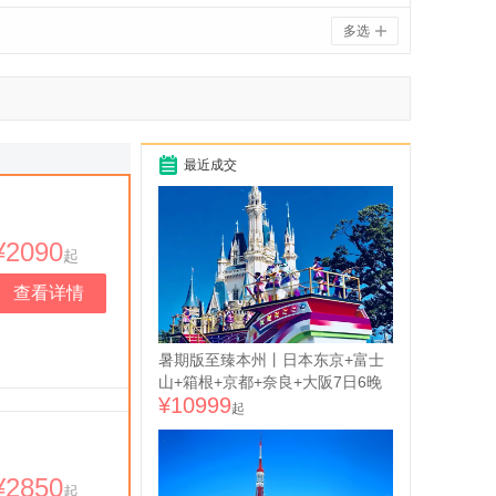
多选
最近成交
¥2090
起
查看详情
暑期版至臻本州丨日本东京+富士
山+箱根+京都+奈良+大阪7日6晚
¥10999
跟团游 ● 东京进大阪出丨大阪东京
起
四晚入住星野酒店 升级一晚露天
温泉酒店丨饕餮盛宴 包含京都百
年庭院会席料理+黑毛和牛烤肉放
¥2850
起
题+温泉酒店百汇自助餐等多顿特