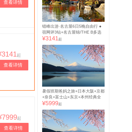
查看详情
大阪玩法三选一 全天自由活动或
环球乐园接送或免费日游丨升级中
国国际航空或东方航空往返两件
23kg 2件行李额 支持全国联运
错峰出游·名古屋6日5晚自由行 ●
宿网评3钻+名古屋锦/THE B多选
¥3141
·（初秋提前购丨可选加购上高地/
起
白川乡精华双日游）
¥3141
起
查看详情
暑假班期爸妈之旅+日本大阪+京都
+奈良+富士山+东京+本州经典全
¥5999
景6日5晚跟团游 ● 国航大阪进东
起
京出丨全程8顿正餐不重样丨打卡
聪明的一休 同款金阁寺丨避暑好
¥7999
起
去处 岚山秘境丨奈良公园戏萌鹿
成群丨富士山大石公园赏花海丨往
查看详情