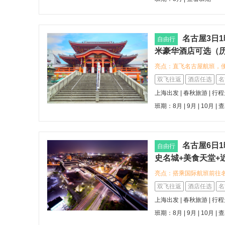
力，还支持全国联运出行。 :wh
｜5 早 8 正餐日式特色
锅、日式拉面、烤肉定食
3-4 钻酒店，特别升级
名古屋3日1
自由行
理，舒缓旅途疲惫 :white_
米豪华酒店可选（历
六城深度慢游不累 一次
亮点：直飞名古屋航班，
良、大阪，打卡京都清水
铁 FRESA INN 名
双飞往返
酒店任选
名
网红出片取景地，节奏舒缓适配长
住宿体验；或入住名古屋
一价全包省心到底，隐形
上海出发 | 春秋旅游 | 行
与优质服务 您可以漫步
办理费、境外司机导游小
班期：8月 | 9月 | 10月 |
查
田神宫领略传统神社文化
WiFi，出行手续一站包
美食
名古屋6日1
自由行
史名城+美食天堂+
亮点：搭乘国际航班前往
古屋万豪酒店，体验五钻
双飞往返
酒店任选
名
店，感受四钻标准的便捷
上海出发 | 春秋旅游 | 行
神宫，品尝味噌猪排与鳗
班期：8月 | 9月 | 10月 |
查