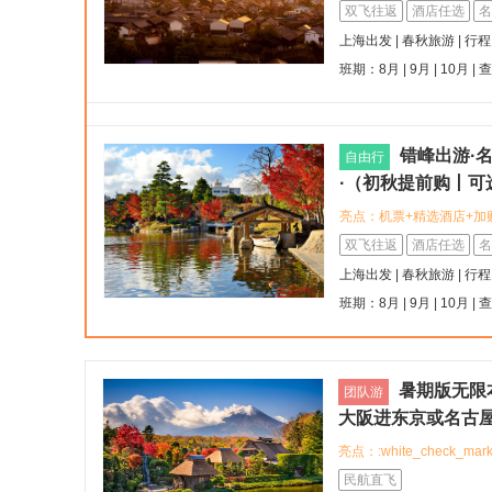
航风格名古屋酒店，享四
双飞往返
酒店任选
名
酒店，体验三钻舒适服务
上海出发 | 春秋旅游 | 行
地标，品尝味噌猪排、鳗
班期：8月 | 9月 | 10月 |
传统与现代都市风貌
错峰出游·名
自由行
·（初秋提前购丨可
亮点：机票+精选酒店+加
:hotel:MYSTAYS名古屋锦
双飞往返
酒店任选
名
Nishiki） :round_p
上海出发 | 春秋旅游 | 行
通站步行3分钟 :star:
班期：8月 | 9月 | 10月 |
名古屋电视塔
暑期版无限
团队游
大阪进东京或名古
程含8顿正餐 包含
亮点：:white_check_
本鸟居丨中国东方航
国航正统民航航班 拒绝
民航直飞