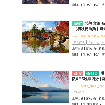
史文化，参观名古屋城、
班期：8月 | 9月 | 10月 |
查
错峰出游·名
自由行
·（初秋提前购丨可
亮点：机票+精选酒店+加
:hotel:MYSTAYS名古屋锦
双飞往返
酒店任选
名
Nishiki） :round_p
上海出发 | 春秋旅游 | 行
通站步行3分钟 :star:
班期：8月 | 9月 | 10月 |
查
名古屋电视塔
暑
团队游
爸妈之旅
阪6日5晚跟团游 |
+一晚网评五钻丨全程
亮点：:white_check
件托运行李额 支持
（东方航空往返） 座位
民航直飞
出行不压抑，中老年爸妈
上海出发 | 春秋旅游 | 行
可托运23kg*2件行李
班期：8月 |
查看班期