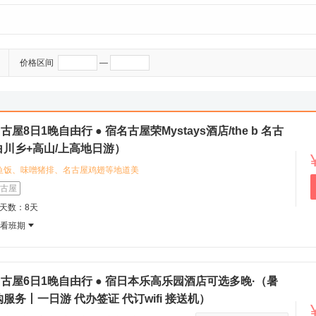
价格区间
—
屋8日1晚自由行 ● 宿名古屋荣Mystays酒店/the b 名古
川乡+高山/上高地日游）
鱼饭、味噌猪排、名古屋鸡翅等地道美
r><br>推荐游览：历史悠久的名古屋
古屋
，您可以探访传统建筑与历史故事；
程天数：8天
及交通便利位置<br>the b 名古屋：感
查看班期
融合的都市住宿体验 <br>名古屋荣
利，尽享三钻品质服务
名古屋6日1晚自由行 ● 宿日本乐高乐园酒店可选多晚·（暑
务丨一日游 代办签证 代订wifi 接送机）