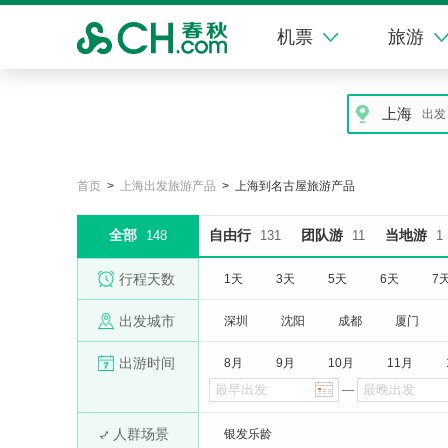
机票
旅游
上海
出发
首页
>
上海出发旅游产品
> 上海到名古屋旅游产品
全部
自由行
团队游
当地游
148
131
11
1
行程天数
1天
3天
5天
6天
7
出发城市
深圳
沈阳
成都
厦门
出游时间
8月
9月
10月
11月
—
人群场景
银发乐龄