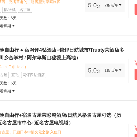
酒店，充满童趣的主题房型为家庭旅客
5.0
2条点评
分
便于游览 您可以品尝名古屋风味美食，
接/送机
名古屋
地道日式饮食文化 探索目的地丰富的历
程天数：6天
科技馆与美术馆，感受多元城市魅力
查看班期
晚自由行 ● 宿网评4钻酒店+锦鲤日航城市/Trusty荣酒店多
川乡合掌村 / 阿尔卑斯山秘境上高地）
 Fuji Hotel）
5.0
1条点评
分
in: 位置：JR名古屋站步行约3分钟，交通枢
古屋
直飞
网评四钻酒店
 特色：商务型酒店，性价比之选，适合赶早
程天数：6天
r>② Trusty名古屋荣酒店（Hotel
查看班期
）<br>:round_pushpin: 位置：名古屋市
br>:star: 特色：四钻品质，周边
俱全
1晚自由行●宿名古屋荣彩鸿酒店/日航风格名古屋可选（历
近名古屋市中心+近名古屋电视塔）
名古屋，开启日本中部文化之旅 入住日