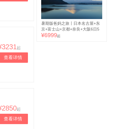
返23kg 2件托运行李额满足心斋桥
银座畅买
暑期版爸妈之旅丨日本名古屋+东
京+富士山+京都+奈良+大阪6日5
¥6999
晚跟团游 | 网红拍照地 ● 东方航空
起
名古屋进东京出丨升级三晚温泉酒
¥3231
店+一晚网评五钻丨全程含8顿正餐
起
丨双世遗 京都清水寺+奈良公园丨
查看详情
往返23kg 2件托运行李额 支持全
国联运
¥2850
起
查看详情