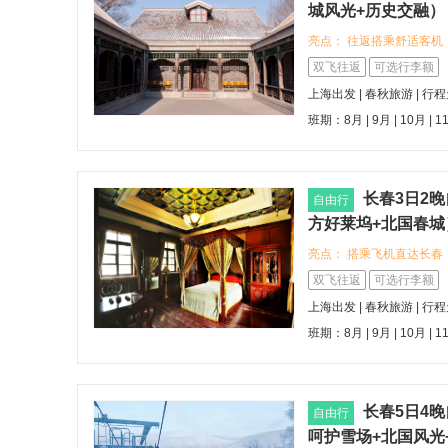
城风光+历史交融）
亮点： 往返搭乘舒适客
的地 可选入住麗枫品牌
双飞往返
可选行李额
地铁站店），享受温馨服
上海出发 | 春秋旅游 | 行
有力保障 探索当地的特
班期：8月 | 9月 | 10月 | 1
火气息与人文风情，感受
长春3日2
自由行
方好莱坞+北国春城
亮点： 搭乘飞机直达长春
丽枫酒店（长春万象城人
双飞往返
可选行李额
舒适的服务，享受便捷地
上海出发 | 春秋旅游 | 行
皇宫博物院、南湖公园等
班期：8月 | 9月 | 10月 | 1
以品尝长春特色的锅包肉
食文化
长春5日4
自由行
呵护雪场+北国风光