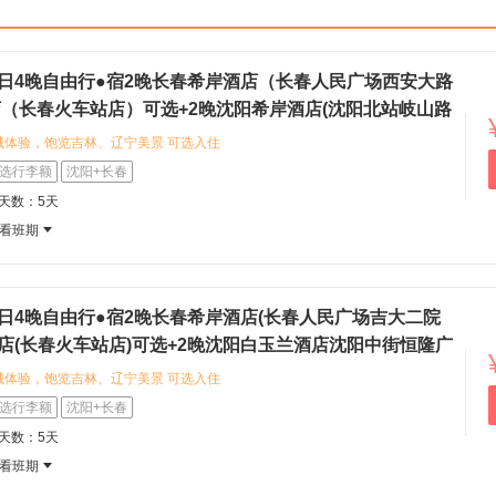
宫感受清代历史韵味，或探索当地的特色
熏肉大饼。
5日4晚自由行●宿2晚长春希岸酒店（长春人民广场西安大路
店（长春火车站店）可选+2晚沈阳希岸酒店(沈阳北站岐山路
星沈阳故宫店可选（长春进沈阳出+北国春城+雪韵长白）
城体验，饱览吉林、辽宁美景 可选入住
西安大路店）或维也纳3好酒店（长春
选行李额
沈阳+长春
捷的三钻品质住宿，地理位置优越，出
程天数：5天
的城市风貌，感受东北文化魅力，品尝当
看班期
冷面等地道风味。 部分酒店临近地铁站
自由安排行程，轻松前往市区热门地
5日4晚自由行●宿2晚长春希岸酒店(长春人民广场吉大二院
酒店(长春火车站店)可选+2晚沈阳白玉兰酒店沈阳中街恒隆广
阳故宫中街地铁站店)可选（长春进沈阳出+东北风情+历史交
城体验，饱览吉林、辽宁美景 可选入住
，融合咖啡馆文化与住宿体验，感受雅
选行李额
沈阳+长春
入住希岸酒店(长春人民广场吉大二院
程天数：5天
设计与贴心服务兼具的轻奢住宿氛围。
看班期
史文化，您可以漫步街头品尝地道小