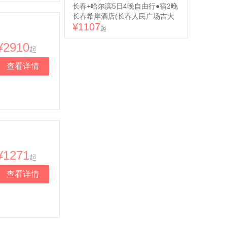
长春+哈尔滨5日4晚自由行●宿2晚
长春希岸酒店(长春人民广场吉大
¥1107
二院自强院区店)/喆啡酒店(长春火
起
车站店)可选+2晚哈尔滨麗枫酒店
¥2910
(哈尔滨火车站站前广场店)/潮漫酒
起
店(哈尔滨中央大街步行街公路大
查看详情
桥地铁站店)可选（长春进哈尔滨
出+北国春城+雪韵风情）
¥1271
起
查看详情