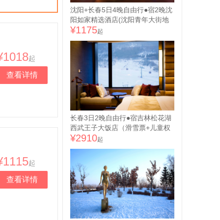
沈阳+长春5日4晚自由行●宿2晚沈
阳如家精选酒店(沈阳青年大街地
¥1175
铁站店)/和颐至尚酒店(沈阳北站地
起
铁站店)可选+2晚长春希岸酒店(长
春人民广场吉大二院自强院区店)/
¥1018
起
喆啡酒店(长春火车站店)可选（沈
阳进长春出+历史名城+现代风貌）
查看详情
长春3日2晚自由行●宿吉林松花湖
西武王子大饭店（滑雪票+儿童权
¥2910
益+儿童乐园托管+北国春城+冰雪
起
奇缘）
¥1115
起
查看详情