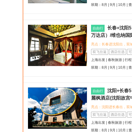
广场吉大二院自强院区店
班期：8月 | 9月 | 10月 |
供舒适休憩空间。 您可
貌，或漫步长春市中心，
长春+沈阳
自由行
万达店）/维也纳国
(沈阳中街小河沿早
亮点：长春进沈阳出，双
国春城+雪韵风情）
航班，轻松开启长春之旅
双飞往返
酒店任选
可
选入住喆啡酒店（长春人
上海出发 | 春秋旅游 | 行
与住宿体验；或维也纳国
班期：8月 | 9月 | 10月 |
品牌连锁的品质服务。 
边城市风貌，感受东北地
丰富的东北特色美食，您
风味，尽享舌尖上的东北
沈阳+长春
自由行
麗枫酒店(沈阳故宫
院自强院区店)/喆
亮点：沈阳进长春出，双
新貌）
酒店(沈阳故宫中街地铁站
双飞往返
酒店任选
可
出行便利，近地铁直达景点
上海出发 | 春秋旅游 | 行
场店)，风格简约时尚，
班期：8月 | 9月 | 10月 |