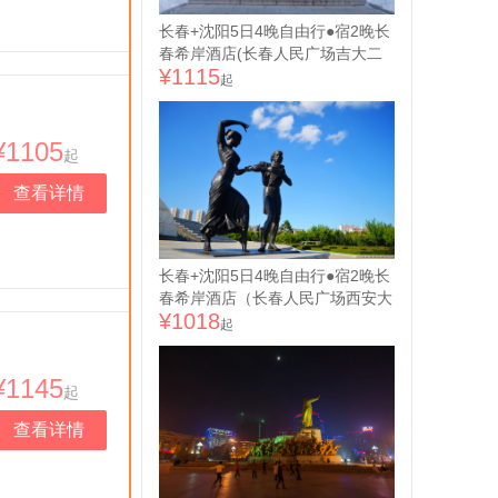
长春+沈阳5日4晚自由行●宿2晚长
春希岸酒店(长春人民广场吉大二
¥1115
院自强院区店)/喆啡酒店(长春火车
起
站店)可选+2晚沈阳白玉兰酒店沈
阳中街恒隆广场店/麗枫酒店(沈阳
故宫中街地铁站店)可选（长春进
¥1105
起
沈阳出+东北风情+历史交融）
查看详情
长春+沈阳5日4晚自由行●宿2晚长
春希岸酒店（长春人民广场西安大
¥1018
路店）/维也纳3好酒店（长春火车
起
站店）可选+2晚沈阳希岸酒店(沈
阳北站岐山路地铁站店)/锦江之星
¥1145
沈阳故宫店可选（长春进沈阳出
起
+北国春城+雪韵长白）
查看详情