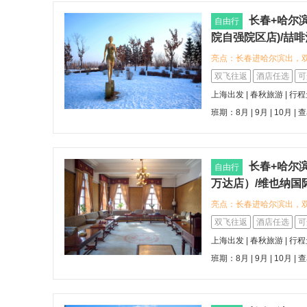
长春+哈尔
自由行
院自强院区店)/喆
站站前广场店)/潮
亮点：长春进哈尔滨出，
进哈尔滨出+北国春
入住喆啡酒店(长春火车站
双飞往返
酒店任选
可
理位置便捷，助您轻松开启
上海出发 | 春秋旅游 | 行
人民广场吉大二院自强院
班期：8月 | 9月 | 10月 |
查
途提供舒适休憩空间。 可
场店)，秉承自然舒适理念
漫酒店(哈尔滨中央大街步
格，毗邻核心商圈，探索
长春+哈尔
自由行
的东北民俗文化与历史建
万达店）/维也纳国
味，或品味地道的锅包肉
酒店(哈尔滨哈西高
亮点：长春进哈尔滨出，
进哈尔滨出+北国春
:airplane:含往返机
双飞往返
酒店任选
可
可选入住喆啡酒店（长春
上海出发 | 春秋旅游 | 行
文化与住宿服务，感受独
班期：8月 | 9月 | 10月 |
查
（长春人民广场万达店）
间。 目的地拥有丰富的
满皇宫博物院，探索当地