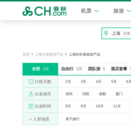
机票
旅游
上海
出发
首页
>
上海出发旅游产品
> 上海到长春旅游产品
全部
自由行
团队游
酒店套餐
131
125
5
行程天数
2天
3天
4天
5天
6
出发城市
深圳
沈阳
成都
厦门
南昌
出游时间
8月
9月
10月
11月
人群场景
亲子旅行