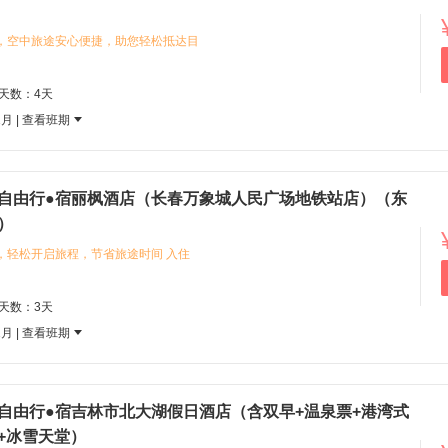
机，空中旅途安心便捷，助您轻松抵达目
酒店——丽枫酒店（长春万象城人民广场
务与静谧舒适的下榻环境，为旅程提供
程天数：4天
色建筑风貌，您可以去体验城市中心的烟
1月 |
查看班期
长春的独特魅力
晚自由行●宿丽枫酒店（长春万象城人民广场地铁站店）（东
）
，轻松开启旅程，节省旅途时间 入住
民广场地铁站店），体验麗枫品牌温馨
理位置带来的出行便利 探索当地的伪满
程天数：3天
历史文化景点，感受城市独特底蕴 您可
1月 |
查看班期
、冷面等地道美食，体验丰富的东北饮
晚自由行●宿吉林市北大湖假日酒店（含双早+温泉票+港湾式
+冰雪天堂）