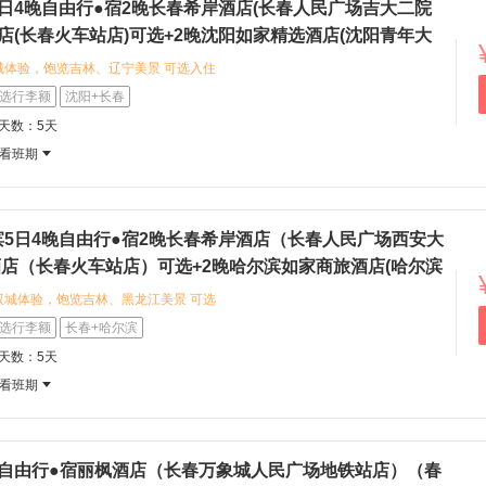
感受浓郁的关东风味。
5日4晚自由行●宿2晚长春希岸酒店(长春人民广场吉大二院
酒店(长春火车站店)可选+2晚沈阳如家精选酒店(沈阳青年大
至尚酒店(沈阳北站地铁站店)可选（长春进沈阳出+北国春城
城体验，饱览吉林、辽宁美景 可选入住
，融合咖啡馆文化与住宿体验，地理位
选行李额
沈阳+长春
之旅。 可选入住希岸酒店(长春人民
程天数：5天
)，设计风格优雅，服务细致，为旅途提
看班期
以探访伪满皇宫博物院，感受近代历史风
品味东北特色美食与市井风情。
滨5日4晚自由行●宿2晚长春希岸酒店（长春人民广场西安大
酒店（长春火车站店）可选+2晚哈尔滨如家商旅酒店(哈尔滨
/和颐至尊酒店(哈尔滨高铁西站万达广场店)可选（长春进哈
双城体验，饱览吉林、黑龙江美景 可选
冰雪奇缘）
广场西安大路店），感受温馨雅致的住
选行李额
长春+哈尔滨
好酒店（长春火车站店），体验品牌连
程天数：5天
春，您可以漫步城市街区，探索当地的特
看班期
东北城市的独特韵味。
晚自由行●宿丽枫酒店（长春万象城人民广场地铁站店）（春