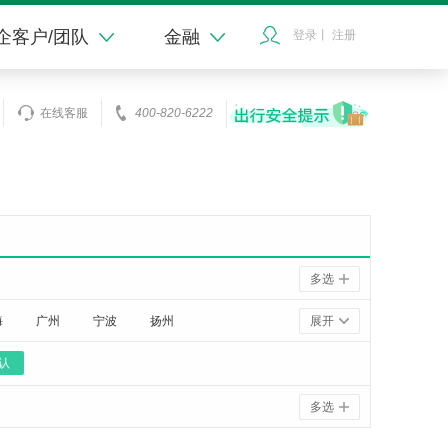
企客户/团队
金融
登录
丨
注册
在线客服
400-820-6222
多选
海
广州
宁波
扬州
展开
认
多选