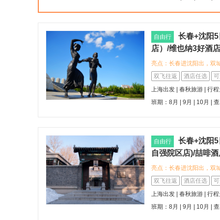
捷。 您可以漫步沈阳故
小吃如老边饺子、李连贵
长春+沈阳
自由行
店）/维也纳3好酒
地铁站店)/锦江之
亮点：长春进沈阳出，双
希岸酒店（长春人民广场
双飞往返
酒店任选
可
火车站店），体验舒适便
上海出发 | 春秋旅游 | 行
行便利。 您可探索长春
班期：8月 | 9月 | 10月 |
查
地特色美食，如锅包肉、
与主要交通枢纽，方便您
点。
长春+沈阳
自由行
自强院区店)/喆啡
场店/麗枫酒店(沈
亮点：长春进沈阳出，双
融）
喆啡酒店(长春火车站店)
双飞往返
酒店任选
可
致格调的旅居空间。 可选
上海出发 | 春秋旅游 | 行
自强院区店)，品味时尚
班期：8月 | 9月 | 10月 |
查
探索当地的特色美食与历