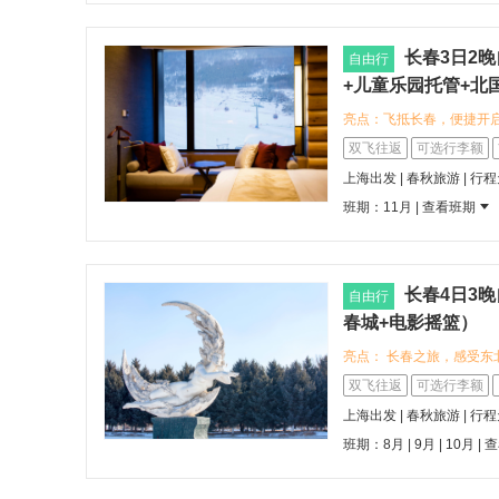
吃，感受东北独特的人文
文遗迹，您可以去体验老
旅程。
长春3日2
自由行
+儿童乐园托管+北
亮点：飞抵长春，便捷开
率与舒适体验。 入住吉
双飞往返
可选行李额
务，地理位置优越，毗邻
上海出发 | 春秋旅游 | 行
拥有丰富美食文化与特色
班期：11月 |
查看班期
探索当地的冰雪主题景观
长春4日3
自由行
春城+电影摇篮）
亮点： 长春之旅，感受
色建筑与风味美食，您可
双飞往返
可选行李额
氛围。 入住维也纳国际
上海出发 | 春秋旅游 | 行
连锁酒店的标准化服务与
班期：8月 | 9月 | 10月 |
查
障。