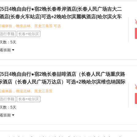
滨5日4晚自由行●宿2晚长春希岸酒店(长春人民广场吉大二
啡酒店(长春火车站店)可选+2晚哈尔滨麗枫酒店(哈尔滨火车
漫酒店(哈尔滨中央大街步行街公路大桥地铁站店)可选（长春
双城体验，饱览吉林、黑龙江美景 可选
城+雪韵风情）
店)，融合咖啡馆文化与住宿体验，地
选行李额
长春+哈尔滨
长春之旅。 可选入住希岸酒店(长春
程天数：5天
区店)，设计风格优雅，服务细致，为旅
看班期
选入住麗枫酒店(哈尔滨火车站站前广
，位置优越，出行便利。 可选入住潮
行街公路大桥地铁站店)，现代简约风
城市的理想下榻之选。 目的地拥有丰富
滨5日4晚自由行●宿2晚长春喆啡酒店（长春人民广场重庆路
筑，您可以漫步街头感受独特城市韵
际酒店（长春人民广场万达店）可选+2晚哈尔滨维也纳国际
、烧烤等地道风味。
铁站店)/凯里亚德酒店(哈尔滨西站万达广场店)可选（长春
双城体验，饱览吉林、黑龙江美景
城+冰雪风情）
票，轻松抵达目的地，畅享便捷出行体验。
选行李额
长春+哈尔滨
人民广场重庆路万达店），融合咖啡馆
程天数：5天
特商旅氛围；或入住维也纳国际酒店
看班期
，品味欧式典雅设计，享受舒适休憩空
东北民俗文化与历史建筑，您可以漫步伪
的近代历史风貌；品尝地道的锅包肉、