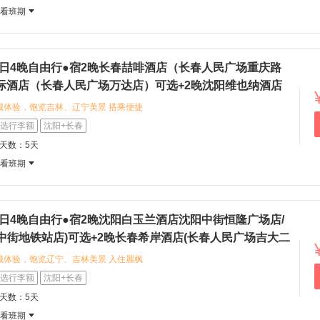
)，设计风格优雅，服务细致，为旅途提
查看班期
以探访伪满皇宫博物院，感受近代历史风
品味东北特色美食与市井风情。
5日4晚自由行●宿2晚长春喆啡酒店（长春人民广场重庆路
际酒店（长春人民广场万达店）可选+2晚沈阳维也纳酒店
市店)/锦江之星沈阳市太原街酒店可选（长春进沈阳出+北
城体验，饱览吉林、辽宁美景 搭乘便捷
，节省旅途时间，提升出行舒适度。 可
选行李额
沈阳+长春
民广场重庆路万达店），融合咖啡文化
程天数：5天
际酒店（长春人民广场万达店），享受
查看班期
您可以漫步长春市中心，探索人民广场周
区的文化底蕴与市井生活。 目的地拥有
可以去品尝锅包肉、酸菜炖粉条等地道
。
5日4晚自由行●宿2晚沈阳白玉兰酒店沈阳中街恒隆广场店/
中街地铁站店)可选+2晚长春希岸酒店(长春人民广场吉大二
啡酒店(长春火车站店)可选（沈阳进长春出+古韵盛京+春城
城体验，饱览辽宁、吉林美景 入住麗枫
店)，畅享舒适温馨的香氛住宿体验，
选行李额
沈阳+长春
。 可选白玉兰酒店(沈阳中街恒隆广
程天数：5天
地理位置优越，周边商圈繁华，购物便
查看班期