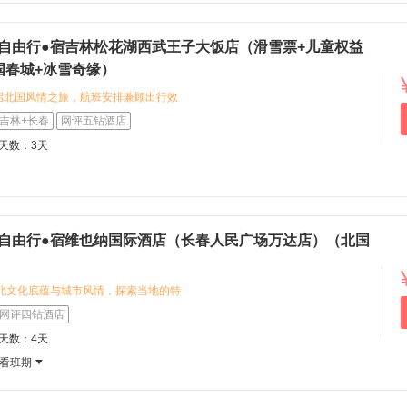
风情。 目的地拥有丰富的城市景观与人
城新貌交融的独特韵味，开启一段深度
晚自由行●宿吉林松花湖西武王子大饭店（滑雪票+儿童权益
国春城+冰雪奇缘）
启北国风情之旅，航班安排兼顾出行效
林松花湖西武王子大饭店，享五钻品质服
吉林+长春
网评五钻酒店
万科松花湖度假区，出行便利。 目的地
程天数：3天
建筑风貌，您可以品味地道东北风味，
与历史文化遗迹。
晚自由行●宿维也纳国际酒店（长春人民广场万达店）（北国
东北文化底蕴与城市风情，探索当地的特
以品味地道的锅包肉、体验浓郁的人文
网评四钻酒店
酒店（长春人民广场万达店），享受品牌
程天数：4天
舒适环境，为您的旅程提供安心住宿保
看班期