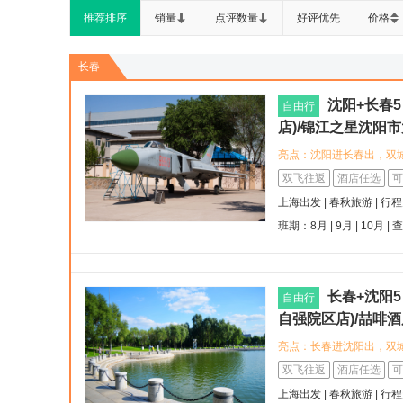
推荐排序
销量
点评数量
好评优先
价格
长春
沈阳+长春
自由行
店)/锦江之星沈阳
万达店）/维也纳
亮点：沈阳进长春出，双
古韵+东方鲁尔）
之旅，便捷出行，享舒适
双飞往返
酒店任选
可
街酒店，感受三钻品质服
上海出发 | 春秋旅游 | 行
早市店)，体验品牌连锁的
班期：8月 | 9月 | 10月 |
索当地的故宫博物院、品
街，感受浓郁的东北文化
长春+沈阳
自由行
自强院区店)/喆啡
街地铁站店)/和颐
亮点：长春进沈阳出，双
+冰雪奇缘）
喆啡酒店(长春火车站店)
双飞往返
酒店任选
可
置便捷，助您轻松开启长春
上海出发 | 春秋旅游 | 行