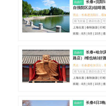
酸菜炖粉条等特色美食，
长春+沈阳
自由行
自强院区店)/喆啡
街地铁站店)/和颐
亮点：长春进沈阳出，双
+冰雪奇缘）
喆啡酒店(长春火车站店)
双飞往返
酒店任选
可
置便捷，助您轻松开启长春
上海出发 | 春秋旅游 | 行
广场吉大二院自强院区店
班期：8月 | 9月 | 10月 |
查
供舒适休憩空间。 您可
貌，或漫步长春市中心，
长春+哈尔
自由行
路店）/维也纳3好
融创乐园世祥路店)
亮点：长春进哈尔滨出，
尔滨出+北国春城+
入住希岸酒店（长春人民
双飞往返
酒店任选
可
宿氛围，或入住维也纳3
上海出发 | 春秋旅游 | 行
锁的舒适与便捷。 在长
班期：8月 | 9月 | 10月 |
查
色美食与文化风情，感受
长春4日3
自由行