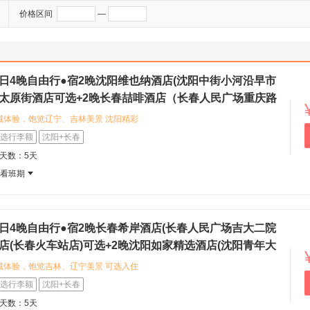
价格区间
—
5日4晚自由行●宿2晚沈阳维也纳酒店(沈阳中街小河沿早市
市太原街酒店可选+2晚长春喆啡酒店（长春人民广场重庆路
国际酒店（长春人民广场万达店）可选（沈阳进长春出+盛京
城体验，饱览辽宁、吉林美景 沈阳精彩
住宿体验 可选入住锦江之星沈阳市太原
选行李额
沈阳+长春
务，或入住维也纳酒店(沈阳中街小河沿
程天数：5天
温馨与便利，为旅程提供安心保障 探
查看班期
尝特色老边饺子，您可以漫步中街步行
氛围
5日4晚自由行●宿2晚长春希岸酒店(长春人民广场吉大二院
酒店(长春火车站店)可选+2晚沈阳如家精选酒店(沈阳青年大
至尚酒店(沈阳北站地铁站店)可选（长春进沈阳出+北国春城
城体验，饱览吉林、辽宁美景 可选入住
，融合咖啡馆文化与住宿体验，地理位
选行李额
沈阳+长春
之旅。 可选入住希岸酒店(长春人民
程天数：5天