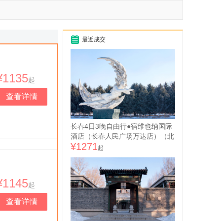
最近成交
¥1135
起
查看详情
长春4日3晚自由行●宿维也纳国际
酒店（长春人民广场万达店）（北
¥1271
国春城+电影摇篮）
起
¥1145
起
查看详情